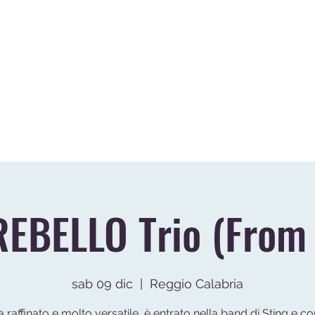
E
BLOG
VIDEO
GALLERY
EVENTI PASSATI
DIREZIONE ART
EBELLO Trio (From
sab 09 dic
  |  
Reggio Calabria
a raffinato e molto versatile, è entrato nella band di Sting e co