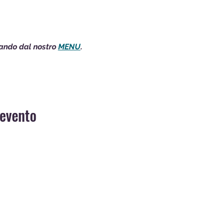
nando dal nostro 
MENU
.
 evento
MUSIC CLUB, DINNER SHOW, EVENTI,
RISTORANTE CASUAL