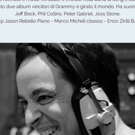
ato due album vincitori di Grammy e girato il mondo. Ha suo
Jeff Beck, Phil Collins, Peter Gabriel, Joss Stone.
up Jason Rebello Piano - Marco Micheli cbasso - Enzo Zirilli Ba