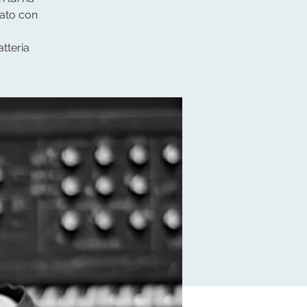
nato con
tteria