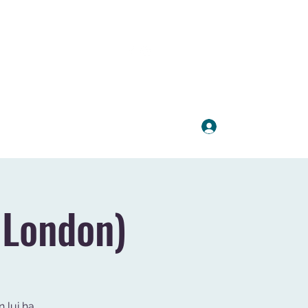
Accedi
ISTICA
PARTNER E SPONSOR
 London)
n lui ha