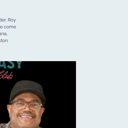
der, Roy
are come
ana,
ton.