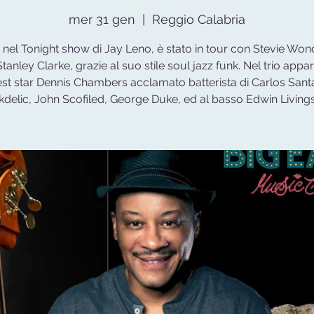
mer 31 gen
  |  
Reggio Calabria
a nel Tonight show di Jay Leno, è stato in tour con Stevie Won
Stanley Clarke, grazie al suo stile soul jazz funk. Nel trio app
st star Dennis Chambers acclamato batterista di Carlos Sant
kdelic, John Scofiled, George Duke, ed al basso Edwin Livings