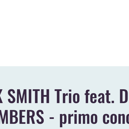
E
BLOG
VIDEO
GALLERY
EVENTI PASSATI
DIREZIONE ART
 SMITH Trio feat. 
BERS - primo con